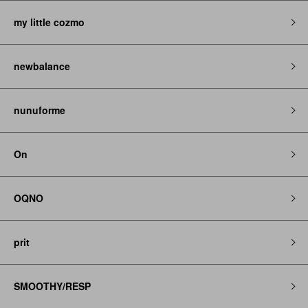
my little cozmo
newbalance
nunuforme
On
OQNO
prit
SMOOTHY/RESP