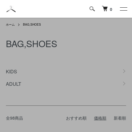
0
ホーム
BAG,SHOES
BAG,SHOES
カテゴリー一覧
KIDS
ADULT
全98商品
おすすめ順
価格順
新着順