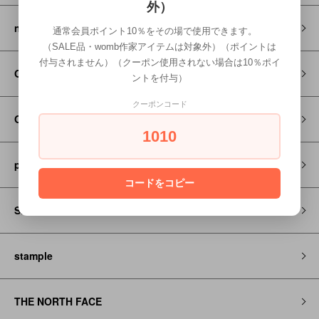
外）
nunuforme
通常会員ポイント10％をその場で使用できます。
（SALE品・womb作家アイテムは対象外）（ポイントは
付与されません）（クーポン使用されない場合は10％ポイ
On
ントを付与）
クーポンコード
OQNO
1010
prit
コードをコピー
SMOOTHY/RESP
stample
THE NORTH FACE