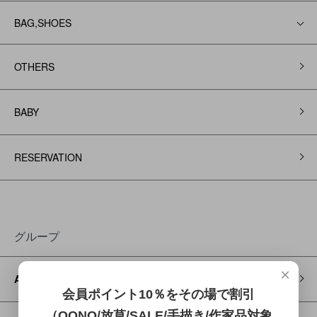
BAG,SHOES
OTHERS
BABY
RESERVATION
グループ
×
ARCH&LINE
会員ポイント10％をその場で割引
（OQNO/放草/SALE/手描き/作家品対象