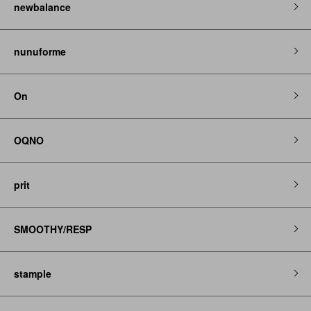
newbalance
nunuforme
On
OQNO
prit
SMOOTHY/RESP
stample