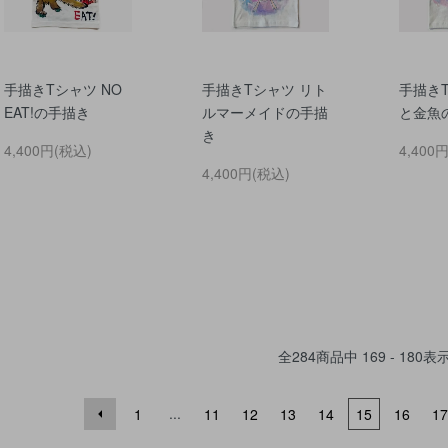
手描きTシャツ NO
手描きTシャツ リト
手描き
EAT!の手描き
ルマーメイドの手描
と金魚
き
4,400円(税込)
4,400
4,400円(税込)
全
284
商品中
169 - 180
表
...
1
11
12
13
14
15
16
17