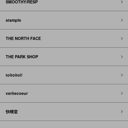
SMOOTHY/RESP
stample
THE NORTH FACE
THE PARK SHOP
toitoitoi!
veritecoeur
快晴堂