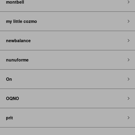
montbell
my little cozmo
newbalance
nunuforme
On
OQNO
prit