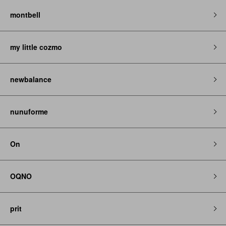
montbell
my little cozmo
newbalance
nunuforme
On
OQNO
prit