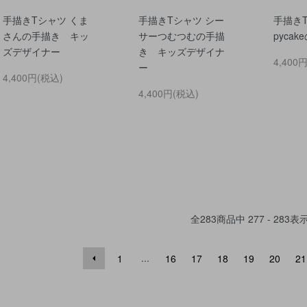
手描きTシャツ くま
手描きTシャツ シー
手描きT
さんの手描き キッ
サーつむつむの手描
pyca
ズデザイナー
き キッズデザイナ
4,400
ー
4,400円(税込)
4,400円(税込)
全
283
商品中
277 - 283
表
...
1
16
17
18
19
20
21