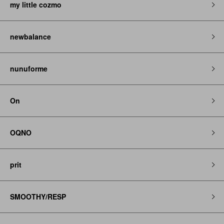
my little cozmo
newbalance
nunuforme
On
OQNO
prit
SMOOTHY/RESP