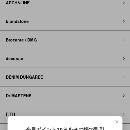
ARCH&LINE
blundstone
Brocante / DMG
decorate
DENIM DUNGAREE
Dr MARTENS
FITH
×
会員ポイント10％をその場で割引