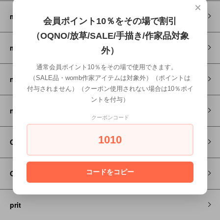
×
montbell
会員ポイント10％をその場で割引
（OQNO/放草/SALE/手描き/作家品対象
my little cozmo
外）
通常会員ポイント10％をその場で使用できます。
newbalance
（SALE品・womb作家アイテムは対象外）（ポイントは
付与されません）（クーポン使用されない場合は10％ポイ
ントを付与）
nunuforme
クーポンコード
1010
On
コードをコピー
OQNO
prit