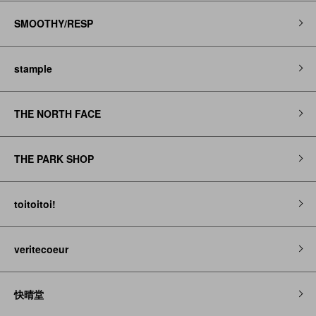
SMOOTHY/RESP
stample
THE NORTH FACE
THE PARK SHOP
toitoitoi!
veritecoeur
快晴堂