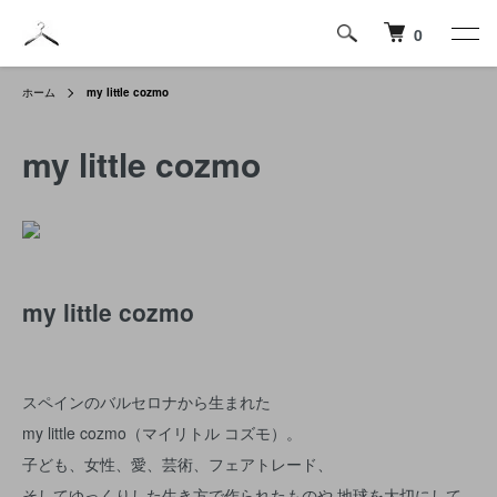
0
ホーム
my little cozmo
my little cozmo
my little cozmo
スペインのバルセロナから生まれた
my little cozmo（マイリトル コズモ）。
子ども、女性、愛、芸術、フェアトレード、
そしてゆっくりした生き方で作られたものや 地球を大切にして