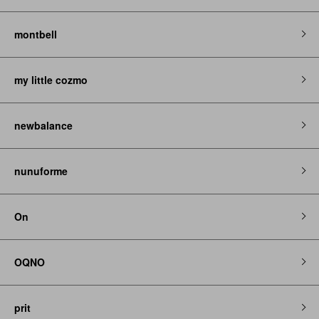
montbell
my little cozmo
newbalance
nunuforme
On
OQNO
prit