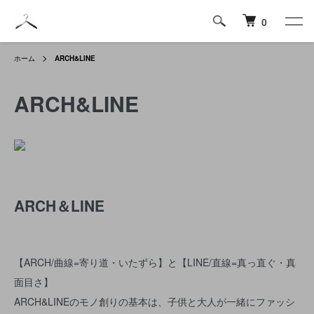
0
ホーム
ARCH&LINE
ARCH&LINE
ARCH＆LINE
【ARCH/曲線=寄り道・いたずら】と【LINE/直線=真っ直ぐ・真
面目さ】
ARCH&LINEのモノ創りの基本は、子供と大人が一緒にファッシ