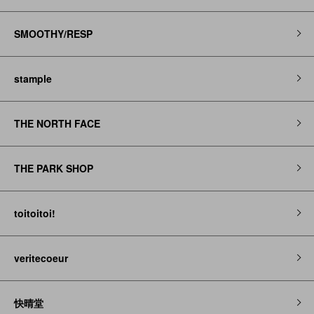
SMOOTHY/RESP
stample
THE NORTH FACE
THE PARK SHOP
toitoitoi!
veritecoeur
快晴堂