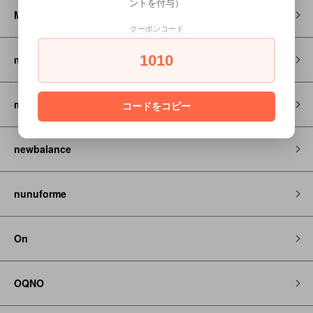
ントを付与）
MOUN TEN.
クーポンコード
1010
montbell
my little cozmo
コードをコピー
newbalance
nunuforme
On
OQNO