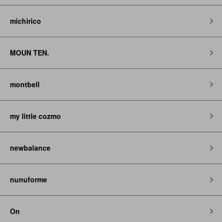
michirico
MOUN TEN.
montbell
my little cozmo
newbalance
nunuforme
On