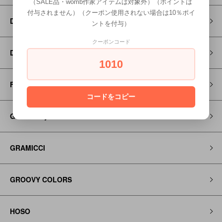
（SALE品・womb作家アイテムは対象外）（ポイントは
付与されません）（クーポン使用されない場合は10％ポイ
DENIM DUNGAREE
ントを付与）
クーポンコード
Dr MARTENS
1010
FITH
コードをコピー
Go to Hollywood
GRAMICCI
GROOVY COLORS
HOSO