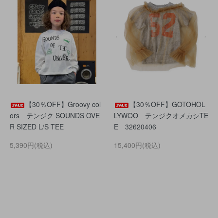
【30％OFF】Groovy col
【30％OFF】GOTOHOL
ors テンジク SOUNDS OVE
LYWOO テンジクオメカシTE
R SIZED L/S TEE
E 32620406
5,390円(税込)
15,400円(税込)