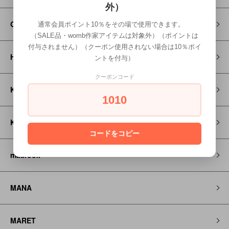
外）
GROOVY COLORS
通常会員ポイント10％をその場で使用できます。
（SALE品・womb作家アイテムは対象外）（ポイントは
付与されません）（クーポン使用されない場合は10％ポイ
HOSO
ントを付与）
クーポンコード
KAPITAL
1010
KEEN
コードをコピー
maarook
MANA
MARET