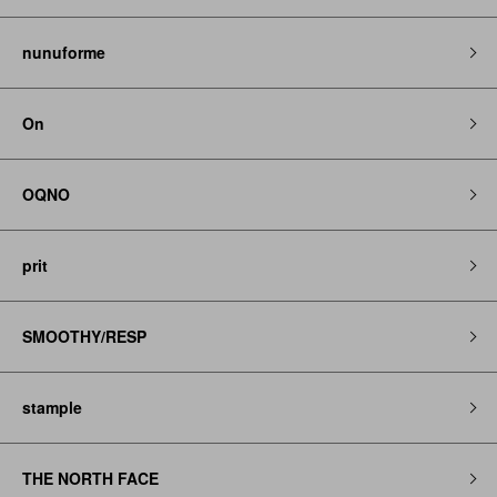
nunuforme
On
OQNO
prit
SMOOTHY/RESP
stample
THE NORTH FACE