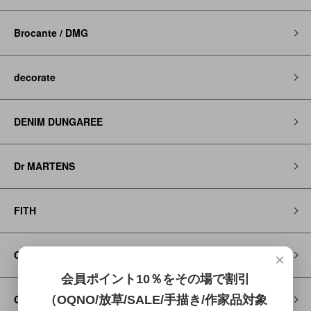
Brocante / DMG
decorate
DENIM DUNGAREE
Dr MARTENS
FITH
Go to Hollywood
×
会員ポイント10％をその場で割引
GRAMICCI
（OQNO/放草/SALE/手描き/作家品対象