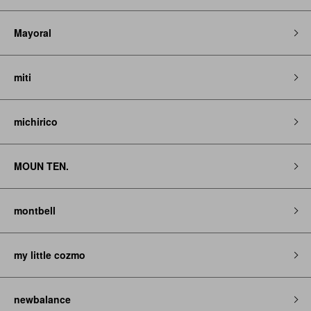
Mayoral
miti
michirico
MOUN TEN.
montbell
my little cozmo
newbalance