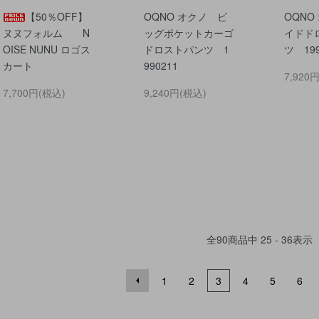
【50％OFF】
OQNO オクノ ビ
OQNO
ヌヌフォルム N
ッグポケットカーゴ
イドド
OISE NUNU ロゴス
ドロストパンツ 1
ツ 199
カート
990211
7,920
7,700円(税込)
9,240円(税込)
全
90
商品中
25 - 36
表示
1
2
3
4
5
6