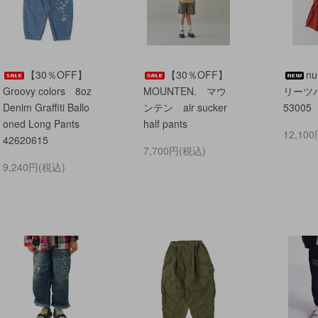
【30％OFF】
【30％OFF】
nu
Groovy colors 8oz
MOUNTEN. マウ
リーツパ
Denim Graffiti Ballo
ンテン air sucker
53005
oned Long Pants
half pants
12,10
42620615
7,700円(税込)
9,240円(税込)