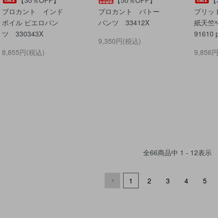
ブロカント インド
ブロカント バトー
プリット
ボイル ピエロパン
パンツ 33412X
紙天竺ﾍﾟ
ツ 330343X
91610 p
9,350円(税込)
8,855円(税込)
9,856
全
66
商品中
1 - 12
表示
1
2
3
4
5