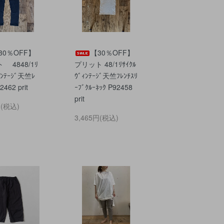
30％OFF】
【30％OFF】
 4848/1ﾘ
プリット 48/1ﾘｻｲｸﾙ
ｨﾝﾃｰｼﾞ天竺ﾚ
ｳﾞｨﾝﾃｰｼﾞ天竺ﾌﾚﾝﾁｽﾘ
2462 prit
ｰﾌﾞｸﾙｰﾈｯｸ P92458
prit
円(税込)
3,465円(税込)