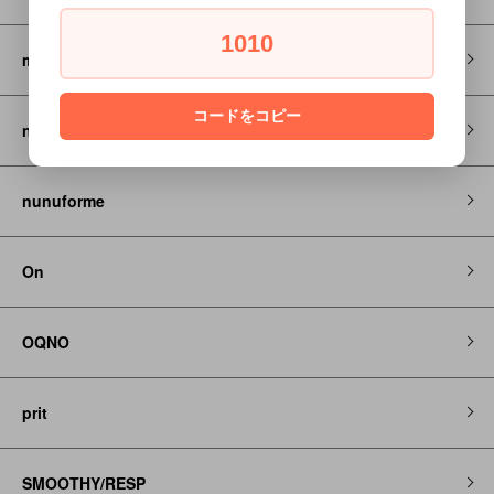
1010
my little cozmo
コードをコピー
newbalance
nunuforme
On
OQNO
prit
SMOOTHY/RESP