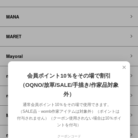
MANA
MARET
Mayoral
×
会員ポイント10％をその場で割引
miti
（OQNO/放草/SALE/手描き/作家品対象
外）
michirico
通常会員ポイント10％をその場で使用できます。
（SALE品・womb作家アイテムは対象外）（ポイントは
MOUN TEN.
付与されません）（クーポン使用されない場合は10％ポイ
ントを付与）
montbell
クーポンコード