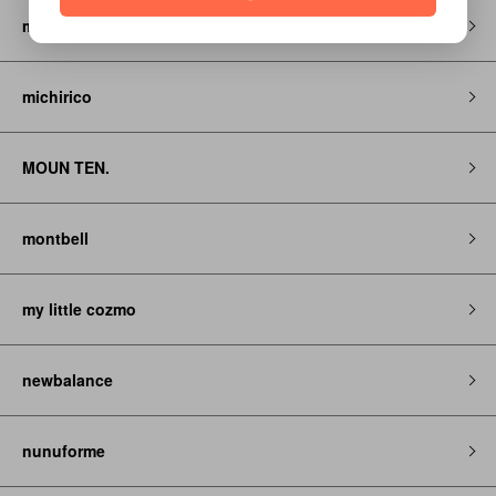
miti
michirico
MOUN TEN.
montbell
my little cozmo
newbalance
nunuforme