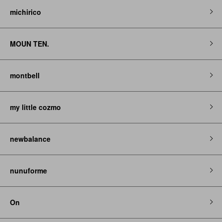
michirico
MOUN TEN.
montbell
my little cozmo
newbalance
nunuforme
On