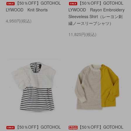
【50％OFF】GOTOHOL
【50％OFF】GOTOHOL
LYWOOD Knit Shorts
LYWOOD Rayon Embroidery
Sleeveless Shirt（レーヨン刺
4,950円(税込)
繍ノースリーブシャツ）
11,825円(税込)
【50％OFF】GOTOHOL
【50％OFF】GOTOHOL