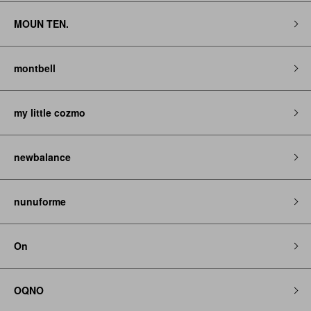
MOUN TEN.
montbell
my little cozmo
newbalance
nunuforme
On
OQNO