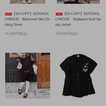
【50％OFF】GOTOHOL
【50％OFF】GOTOHOL
LYWOOD Ballooned Skirt Do
LYWOOD Scallaped Quilt Var
cking Dress
sity Jacket
14,300円(税込)
19,250円(税込)