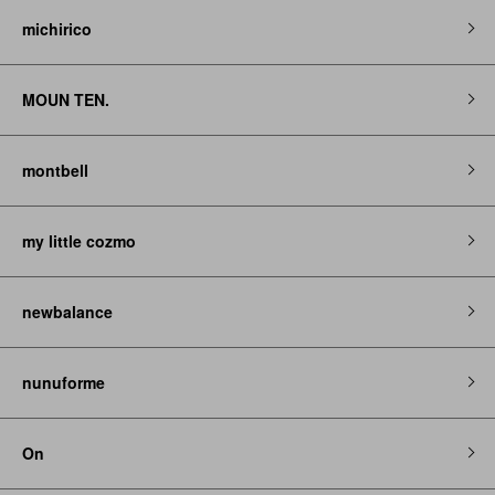
michirico
MOUN TEN.
montbell
my little cozmo
newbalance
nunuforme
On