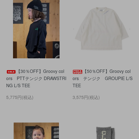
【30％OFF】Groovy col
【50％OFF】Groovy col
ors PTTテンジク DRAWSTRI
ors テンジク GROUPIE L/S
NG L/S TEE
TEE
5,775円(税込)
3,575円(税込)