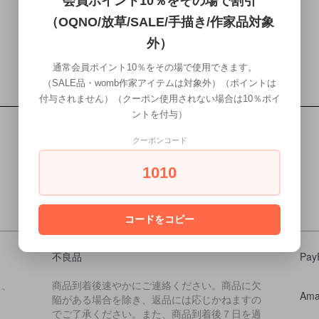
会員ポイント10％をその場で割引
（OQNO/放草/SALE/手描き/作家品対象
外）
通常会員ポイント10％をその場で使用できます。
（SALE品・womb作家アイテムは対象外）（ポイントは
付与されません）（クーポン使用されない場合は10％ポイ
ントを付与）
クーポンコード
1010
RETURN
返品について
コードをコピー
不良品
Pay
ら、
商品到着後速やかにご連絡ください。商品に欠
Ama
陥がある場合を除き、返品には応じかねますの
でご了承ください。また、商品到着後７日を過