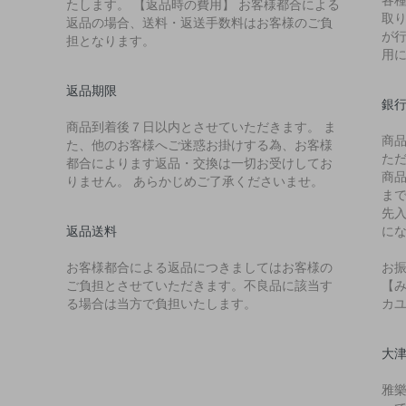
たします。 【返品時の費用】 お客様都合による
取り
返品の場合、送料・返送手数料はお客様のご負
が
担となります。
用
返品期限
銀
商品到着後７日以内とさせていただきます。 ま
商
た、他のお客様へご迷惑お掛けする為、お客様
た
都合によります返品・交換は一切お受けしてお
商
りません。 あらかじめご了承くださいませ。
ま
先
返品送料
に
お客様都合による返品につきましてはお客様の
お
ご負担とさせていただきます。不良品に該当す
【み
る場合は当方で負担いたします。
カ
大
雅