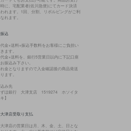
時に、宅配業者(佐川急便)にてカード決済
行われます。1回、分割、リボルビングがご利
になれます。
行振込
品代金+送料+振込手数料をお客様にご負担い
だきます。
品代金+送料を、銀行5営業日以内に下記口座
でお振込み下さい。
入れ金となりますので入金確認後の商品発送
なります。
振込み先
ずほ銀行 大津支店 1519274 ホソイタ
ユキ】
津大津店受取り支払
樂大津店の営業日は月、木、金、土、日とな