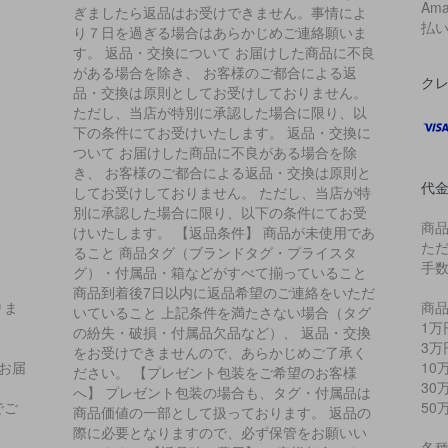
Am
ぎましたら返品はお受けできません。事情によ
払
り７日を過ぎる場合はあらかじめご連絡願いま
す。 返品・交換について お届けした商品に不良
がある場合を除き、 お客様のご都合による返
ク
品・交換は原則としてお受けしておりません。
ただし、当店が特別に承認した場合に限り、以
下の条件にてお受けいたします。 返品・交換に
ついて お届けした商品に不良がある場合を除
き、 お客様のご都合による返品・交換は原則と
代
してお受けしておりません。 ただし、当店が特
別に承認した場合に限り、以下の条件にてお受
商
けいたします。 【返品条件】 商品が未使用であ
た
ること 商品タグ（ブランドタグ・プライスタ
手
グ）・付属品・箱などがすべて揃っていること
商品到着後7日以内に返品希望のご連絡をいただ
りま
商品
いていること 上記条件を満たさない場合（タグ
1万
の紛失・破損・付属品欠品など）、 返品・交換
3万
をお受けできませんので、あらかじめご了承く
お届
10
ださい。 【プレゼント包装をご希望のお客様
、
30
へ】 プレゼント包装の場合も、タグ・付属品は
でご
50
商品価値の一部として扱っております。 返品の
際に必要となりますので、必ず保管をお願いい
各