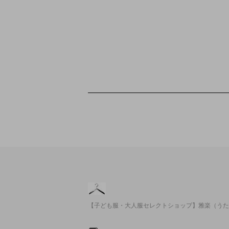
【子ども服・大人服セレクトショップ】雅楽（うた