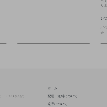
っ
り
3P
3P
金
ホーム
配送・送料について
）・3PO（さんぽ）
返品について