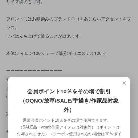
サイズ調節も可能。
フロントにはお馴染みのブランドロゴをあしらいアクセントをプ
ラス。
ツバは立ち上げて被ることが出来ます。
本体:ナイロン100% テープ部分:ポリエステル100%
ーーーーーーーーーーーーー
在庫のない場合でも、
×
メーカーに在庫があった場合は取り寄せが可能です。
会員ポイント10％をその場で割引
(※キャンセルはできません。)
（OQNO/放草/SALE/手描き/作家品対象
外）
完売商品を購入希望の方はカートボタン下の
通常会員ポイント10％をその場で使用できます。
「この商品について問い合わせる」ボタンから、
（SALE品・womb作家アイテムは対象外）（ポイントは
※サイズ・色を明記の上※お問い合わせください。
付与されません）（クーポン使用されない場合は10％ポイ