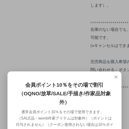
します）。
｡｡｡｡｡｡｡｡｡｡｡｡｡｡｡｡｡｡｡
在庫のない場合でも
可能です。
(※キャンセルはでき
完売商品を購入希望
問い合わせる」ボタ
×
せください。
会員ポイント10％をその場で割引
｡｡｡｡｡｡｡｡｡｡｡｡｡｡｡｡｡｡｡
（OQNO/放草/SALE/手描き/作家品対象
外）
通常会員ポイント10％をその場で使用できます。
（SALE品・womb作家アイテムは対象外）（ポイントは
付与されません）（クーポン使用されない場合は10％ポイ