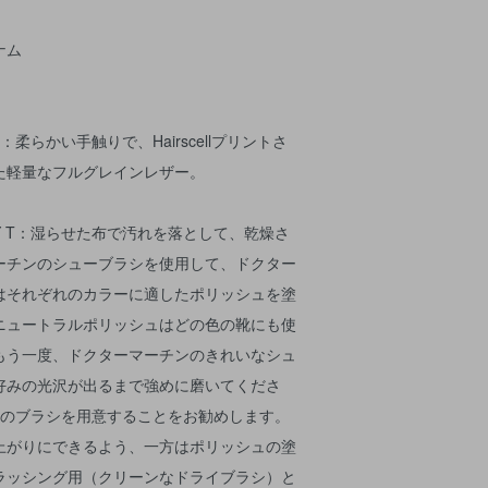
ナム
T：柔らかい手触りで、Hairscellプリントさ
た軽量なフルグレインレザー。
TY T：湿らせた布で汚れを落として、乾燥さ
ーチンのシューブラシを使用して、ドクター
はそれぞれのカラーに適したポリッシュを塗
ニュートラルポリッシュはどの色の靴にも使
もう一度、ドクターマーチンのきれいなシュ
好みの光沢が出るまで強めに磨いてくださ
本のブラシを用意することをお勧めします。
上がりにできるよう、一方はポリッシュの塗
ラッシング用（クリーンなドライブラシ）と