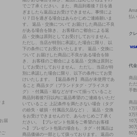
でご了承ください。また、商品到着後７日を過
Am
ぎましたら返品はお受けできません。事情によ
払
り７日を過ぎる場合はあらかじめご連絡願いま
す。 返品・交換について お届けした商品に不良
がある場合を除き、 お客様のご都合による返
ク
品・交換は原則としてお受けしておりません。
ただし、当店が特別に承認した場合に限り、以
下の条件にてお受けいたします。 返品・交換に
ついて お届けした商品に不良がある場合を除
き、 お客様のご都合による返品・交換は原則と
代
してお受けしておりません。 ただし、当店が特
別に承認した場合に限り、以下の条件にてお受
商
けいたします。 【返品条件】 商品が未使用であ
た
ること 商品タグ（ブランドタグ・プライスタ
手
グ）・付属品・箱などがすべて揃っていること
商品到着後7日以内に返品希望のご連絡をいただ
りま
商品
いていること 上記条件を満たさない場合（タグ
1万
の紛失・破損・付属品欠品など）、 返品・交換
3万
をお受けできませんので、あらかじめご了承く
お届
10
ださい。 【プレゼント包装をご希望のお客様
、
30
へ】 プレゼント包装の場合も、タグ・付属品は
でご
50
商品価値の一部として扱っております。 返品の