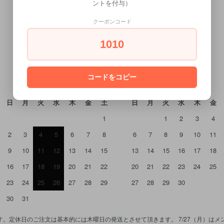
ントを付与）
クーポンコード
CALENDAR
1010
カレンダー
2026年8月
2026年9月
コードをコピー
日
月
火
水
木
金
土
日
月
火
水
木
金
1
1
2
3
4
2
3
4
5
6
7
8
6
7
8
9
10
11
9
10
11
12
13
14
15
13
14
15
16
17
18
16
17
18
19
20
21
22
20
21
22
23
24
25
23
24
25
26
27
28
29
27
28
29
30
30
31
。定休日のご注文は基本的には木曜日の発送とさせて頂きます。 7/27（月）は