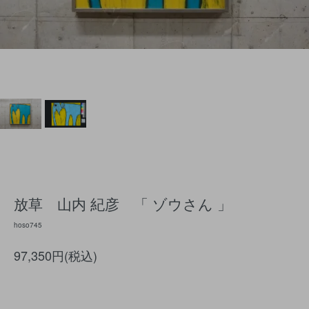
放草 山内 紀彦 「 ゾウさん 」
hoso745
97,350円(税込)