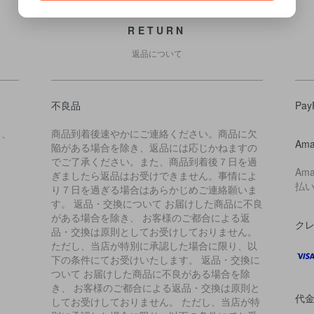
RETURN
返品について
不良品
Pay
ら、
商品到着後速やかにご連絡ください。商品に欠
Ama
陥がある場合を除き、返品には応じかねますの
でご了承ください。また、商品到着後７日を過
Am
ぎましたら返品はお受けできません。事情によ
払
り７日を過ぎる場合はあらかじめご連絡願いま
す。 返品・交換について お届けした商品に不良
がある場合を除き、 お客様のご都合による返
ク
品・交換は原則としてお受けしておりません。
ただし、当店が特別に承認した場合に限り、以
下の条件にてお受けいたします。 返品・交換に
ついて お届けした商品に不良がある場合を除
き、 お客様のご都合による返品・交換は原則と
代
してお受けしておりません。 ただし、当店が特