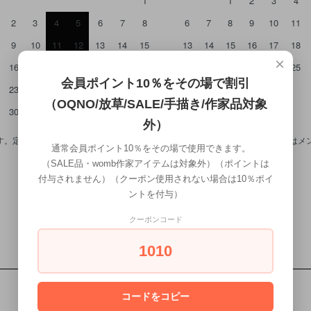
1
1
2
3
4
2
3
4
5
6
7
8
6
7
8
9
10
11
9
10
11
12
13
14
15
13
14
15
16
17
18
×
16
17
18
19
20
21
22
20
21
22
23
24
25
会員ポイント10％をその場で割引
23
24
25
26
27
28
29
27
28
29
30
（OQNO/放草/SALE/手描き/作家品対象
30
31
外）
。定休日のご注文は基本的には木曜日の発送とさせて頂きます。 7/27（月）は
通常会員ポイント10％をその場で使用できます。
（SALE品・womb作家アイテムは対象外）（ポイントは
付与されません）（クーポン使用されない場合は10％ポイ
ントを付与）
クーポンコード
1010
コードをコピー