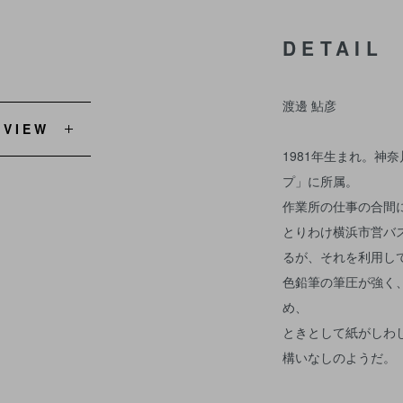
DETAIL
渡邊 鮎彦
EVIEW
1981年生まれ。神
プ」に所属。
作業所の仕事の合間
とりわけ横浜市営バ
るが、それを利用し
色鉛筆の筆圧が強く
め、
ときとして紙がしわ
構いなしのようだ。