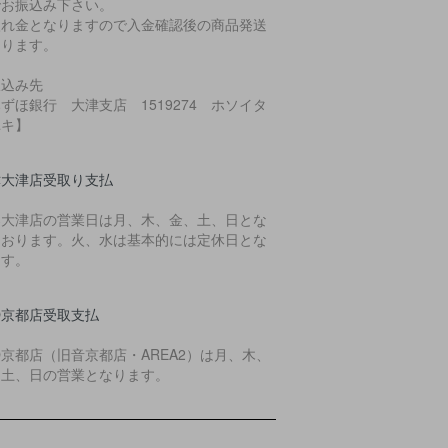
でお振込み下さい。
入れ金となりますので入金確認後の商品発送
なります。
振込み先
ずほ銀行 大津支店 1519274 ホソイタ
ユキ】
津大津店受取り支払
樂大津店の営業日は月、木、金、土、日とな
ております。火、水は基本的には定休日とな
ます。
O京都店受取支払
O京都店（旧音京都店・AREA2）は月、木、
、土、日の営業となります。