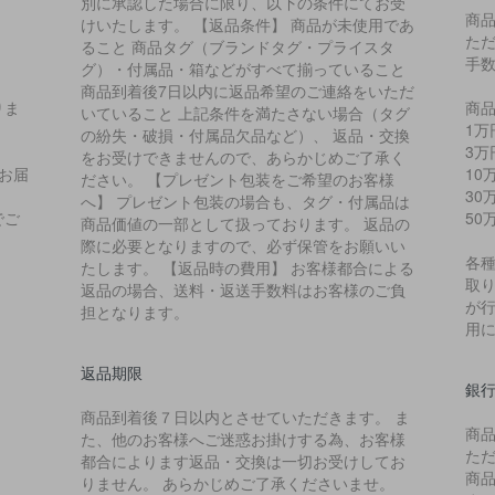
別に承認した場合に限り、以下の条件にてお受
商
けいたします。 【返品条件】 商品が未使用であ
た
ること 商品タグ（ブランドタグ・プライスタ
手
グ）・付属品・箱などがすべて揃っていること
商品到着後7日以内に返品希望のご連絡をいただ
りま
商品
いていること 上記条件を満たさない場合（タグ
1万
の紛失・破損・付属品欠品など）、 返品・交換
3万
をお受けできませんので、あらかじめご了承く
お届
10
ださい。 【プレゼント包装をご希望のお客様
、
30
へ】 プレゼント包装の場合も、タグ・付属品は
でご
50
商品価値の一部として扱っております。 返品の
際に必要となりますので、必ず保管をお願いい
各
たします。 【返品時の費用】 お客様都合による
取り
返品の場合、送料・返送手数料はお客様のご負
が
担となります。
用
返品期限
銀
商品到着後７日以内とさせていただきます。 ま
商
た、他のお客様へご迷惑お掛けする為、お客様
た
都合によります返品・交換は一切お受けしてお
商
りません。 あらかじめご了承くださいませ。