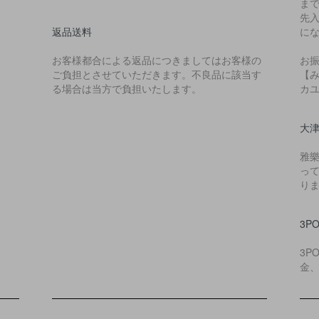
ま
先
返品送料
に
お客様都合による返品につきましてはお客様の
お
ご負担とさせていただきます。不良品に該当す
【み
る場合は当方で負担いたします。
カ
大
雅
っ
り
3P
3P
金