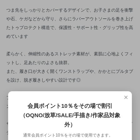
つま先をしっかりとカバーするデザインで、お子さまの足を衝撃
や石、ケガなどから守り、さらにラバーアウトソールを巻き上げ
たトゥプロテクト構造で、保護性・サポート性・グリップ性を高
めています
柔らかく、伸縮性のあるストレッチ素材が、素肌に心地よくフィ
ットし、足あたりのよさも抜群。
また、履き口が大きく開くワンストラップや、かかとにプルタブ
を設け、脱ぎ履きしやすい設計です◎
×
フライングNBロゴが印象的。元気なキッズにぴったりのデザイ
会員ポイント10％をその場で割引
ン。
（OQNO/放草/SALE/手描き/作家品対象
サマーレジャーから、普段のお出かけ、外遊びなど、オールマイ
外）
ティに活躍。
通常会員ポイント10％をその場で使用できます。