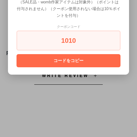
（SALE品・womb作家アイテムは対象外）（ポイントは
付与されません）（クーポン使用されない場合は10％ポイ
・素材：合成繊維
ントを付与）
・アウトソール：ゴム底
・重量(片足)：約145g(18.0cm)
クーポンコード
1010
REVIEW
コードをコピー
WRITE REVIEW