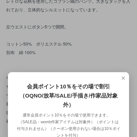
レトロな花柄を使用したゴブラン織のパンツ。大きなタックを入
れており、立体的なシルエットになっています。
左ウエストにボタン5つで開閉。
コットン50% ポリエステル 50%
別布 綿 100%
×
平置き計測です、ご参考程度にご覧ください。
会員ポイント10％をその場で割引
サイズ size1
ウエスト 72cm
（OQNO/放草/SALE/手描き/作家品対象
前丈 81cm
外）
後ろ丈 83cm
通常会員ポイント10％をその場で使用できます。
裾 160cm
（SALE品・womb作家アイテムは対象外）（ポイントは
付与されません）（クーポン使用されない場合は10％ポイ
ントを付与）