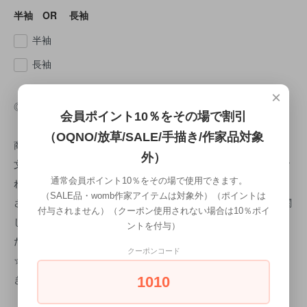
半袖 OR 長袖
半袖
長袖
×
◎納期について
会員ポイント10％をその場で割引
（OQNO/放草/SALE/手描き/作家品対象
商品はご注文頂いた時点でオーダー順に作成に入ります。 ご注
外）
文受付日より約1ヵ月後の仕上がりになります。 検品で問題なけ
通常会員ポイント10％をその場で使用できます。
ればすぐに出荷致します。 商品検品時に不良があった場合は、
（SALE品・womb作家アイテムは対象外）（ポイントは
さらに10日程お時間をいただきます。 ※手描きのため、納期に関
付与されません）（クーポン使用されない場合は10％ポイ
してのご希望はお伺いすることが難しいため、 予め、ご了承く
ントを付与）
ださいませ。
クーポンコード
☆手描きTシャツは1枚1枚洗いにかけている為 1枚1枚微妙に大
きさが異なるためご了承お願い致します。
1010