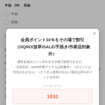
半袖 OR 長袖
半袖
長袖
×
◎納期について
会員ポイント10％をその場で割引
（OQNO/放草/SALE/手描き/作家品対象
商品はご注文頂いた時点でオーダー順に作成に入ります。 ご注
外）
文受付日より約1ヵ月後の仕上がりになります。 検品で問題なけ
通常会員ポイント10％をその場で使用できます。
ればすぐに出荷致します。 商品検品時に不良があった場合は、
（SALE品・womb作家アイテムは対象外）（ポイントは
さらに10日程お時間をいただきます。 ※手描きのため、納期に関
付与されません）（クーポン使用されない場合は10％ポイ
してのご希望はお伺いすることが難しいため、 予め、ご了承く
ントを付与）
ださいませ。
クーポンコード
☆手描きTシャツは1枚1枚洗いにかけている為 1枚1枚微妙に大
きさが異なるためご了承お願い致します。
1010