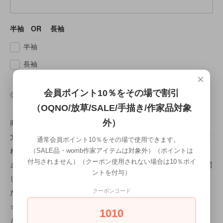
半袖 OR 長袖
半袖
長袖
×
会員ポイント10％をその場で割引
◎納期について
（OQNO/放草/SALE/手描き/作家品対象
商品はご注文頂いた時点でオーダー順に作成に入ります。 ご注
外）
文受付日より約1ヵ月後の仕上がりになります。 検品で問題なけ
通常会員ポイント10％をその場で使用できます。
ればすぐに出荷致します。 商品検品時に不良があった場合は、
（SALE品・womb作家アイテムは対象外）（ポイントは
付与されません）（クーポン使用されない場合は10％ポイ
さらに10日程お時間をいただきます。 ※手描きのため、納期に関
ントを付与）
してのご希望はお伺いすることが難しいため、 予め、ご了承く
ださいませ。
クーポンコード
☆手描きTシャツは1枚1枚洗いにかけている為 1枚1枚微妙に大
1010
きさが異なるためご了承お願い致します。