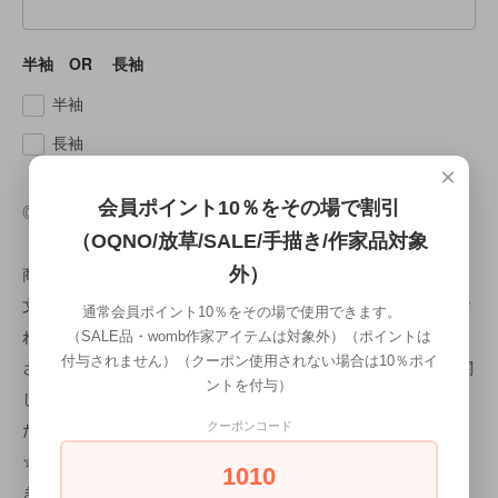
半袖 OR 長袖
半袖
長袖
×
会員ポイント10％をその場で割引
◎納期について
（OQNO/放草/SALE/手描き/作家品対象
商品はご注文頂いた時点でオーダー順に作成に入ります。 ご注
外）
文受付日より約1ヵ月後の仕上がりになります。 検品で問題なけ
通常会員ポイント10％をその場で使用できます。
ればすぐに出荷致します。 商品検品時に不良があった場合は、
（SALE品・womb作家アイテムは対象外）（ポイントは
付与されません）（クーポン使用されない場合は10％ポイ
さらに10日程お時間をいただきます。 ※手描きのため、納期に関
ントを付与）
してのご希望はお伺いすることが難しいため、 予め、ご了承く
ださいませ。
クーポンコード
☆手描きTシャツは1枚1枚洗いにかけている為 1枚1枚微妙に大
1010
きさが異なるためご了承お願い致します。