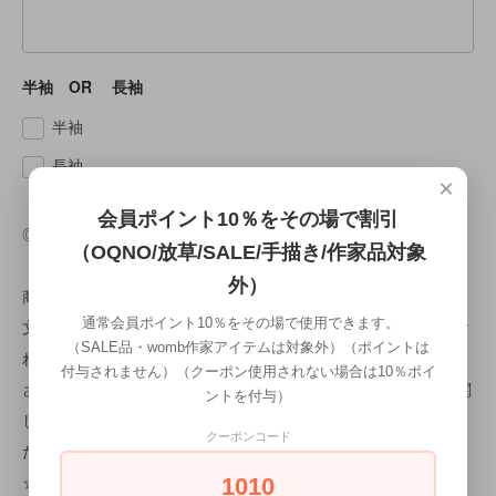
半袖 OR 長袖
半袖
長袖
×
会員ポイント10％をその場で割引
◎納期について
（OQNO/放草/SALE/手描き/作家品対象
外）
商品はご注文頂いた時点でオーダー順に作成に入ります。 ご注
通常会員ポイント10％をその場で使用できます。
文受付日より約1ヵ月後の仕上がりになります。 検品で問題なけ
（SALE品・womb作家アイテムは対象外）（ポイントは
ればすぐに出荷致します。 商品検品時に不良があった場合は、
付与されません）（クーポン使用されない場合は10％ポイ
さらに10日程お時間をいただきます。 ※手描きのため、納期に関
ントを付与）
してのご希望はお伺いすることが難しいため、 予め、ご了承く
クーポンコード
ださいませ。
☆手描きTシャツは1枚1枚洗いにかけている為 1枚1枚微妙に大
1010