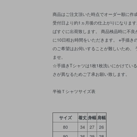
商品はご注文頂いた時点でオーダー順に作成
受付日より約1ヵ月後の仕上がりになります
ばすぐに出荷致します。 商品検品時に不良
に10日程お時間をいただきます。 ※手描き
のご希望はお伺いすることが難しいため、 
ませ。
☆手描きTシャツは1枚1枚洗いにかけている
さが異なるためご了承お願い致します。
半袖Ｔシャツサイズ表
サイズ
着丈
身幅
肩幅
80
34
27
26
90
36
29
28