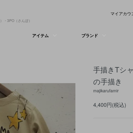
マイアカウ
）・3PO（さんぽ）
アイテム
ブランド
手描きTシ
の手描き
majikarufamir
4,400円(税込)