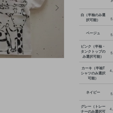
7
白（半袖のみ選
5
択可能）
ベージュ
5
ピンク（半袖・
タンクトップの
5
み選択可能）
カーキ（半袖T
4
シャツのみ選択
可能）
ネイビー
5
グレー（トレー
4
ナーのみ選択可