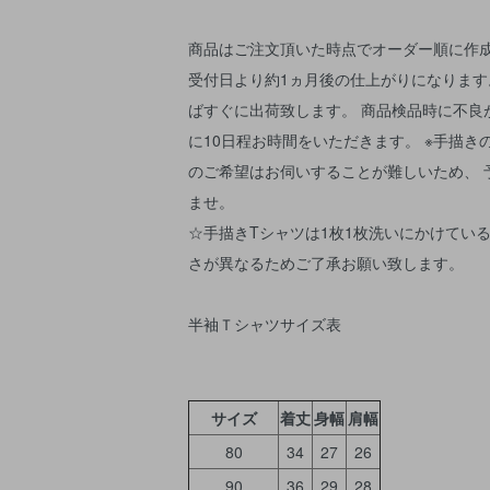
商品はご注文頂いた時点でオーダー順に作成
受付日より約1ヵ月後の仕上がりになります
ばすぐに出荷致します。 商品検品時に不良
に10日程お時間をいただきます。 ※手描き
のご希望はお伺いすることが難しいため、 
ませ。
☆手描きTシャツは1枚1枚洗いにかけている
さが異なるためご了承お願い致します。
半袖Ｔシャツサイズ表
サイズ
着丈
身幅
肩幅
80
34
27
26
90
36
29
28