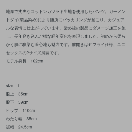
地厚で丈夫なコットンカツラギ生地を使用したパンツ。ガーメン
トダイ(製品染め)により随所にパッカリングが起こり、カジュア
ルな表情に仕上がっています。染め後の製品にダメージ加工を施
し、長年穿き込んだ様な経年変化を表現しました。初めから柔ら
かく肌に馴染む着心地も魅力です。前開きは釦フライ仕様。ユニ
セックスの2サイズ展開です。
モデル身長 162cm
size 1
股上 35cm
股下 59cm
ヒップ 110cm
わたり幅 35cm
裾幅 24.5cm