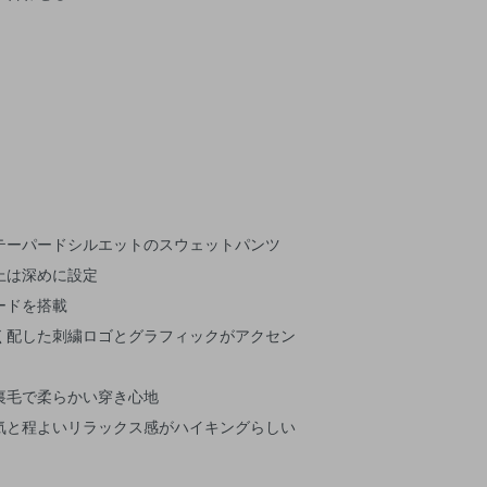
テーパードシルエットのスウェットパンツ
上は深めに設定
ードを搭載
く配した刺繍ロゴとグラフィックがアクセン
裏毛で柔らかい穿き心地
気と程よいリラックス感がハイキングらしい