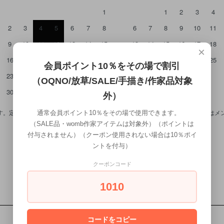
1
1
2
3
4
2
3
4
5
6
7
8
6
7
8
9
10
11
9
10
11
12
13
14
15
13
14
15
16
17
18
×
16
17
18
19
20
21
22
20
21
22
23
24
25
会員ポイント10％をその場で割引
23
24
25
26
27
28
29
27
28
29
30
（OQNO/放草/SALE/手描き/作家品対象
30
31
外）
。定休日のご注文は基本的には木曜日の発送とさせて頂きます。 7/27（月）は
通常会員ポイント10％をその場で使用できます。
（SALE品・womb作家アイテムは対象外）（ポイントは
付与されません）（クーポン使用されない場合は10％ポイ
ントを付与）
クーポンコード
1010
コードをコピー