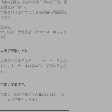
品代金+送料を、銀行5営業日以内に下記口座
でお振込み下さい。
入れ金となりますので入金確認後の商品発送
なります。
振込み先
ずほ銀行 大津支店 1519274 ホソイタ
ユキ】
津大津店受取り支払
樂大津店の営業日は月、木、金、土、日とな
ております。火、水は基本的には定休日とな
ます。
O京都店受取支払
O京都店（旧音京都店・AREA2）は月、木、
、土、日の営業となります。