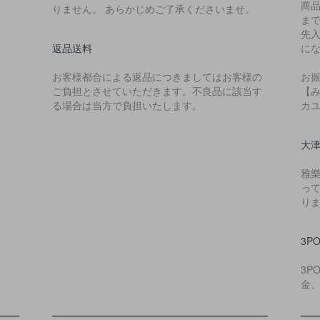
商
りません。 あらかじめご了承くださいませ。
ま
先
返品送料
に
お客様都合による返品につきましてはお客様の
お
ご負担とさせていただきます。不良品に該当す
【み
る場合は当方で負担いたします。
カ
大
雅
っ
り
3P
3P
金