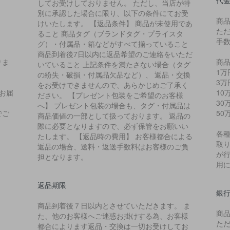
代
してお受けしておりません。 ただし、当店が特
別に承認した場合に限り、以下の条件にてお受
商
けいたします。 【返品条件】 商品が未使用であ
た
ること 商品タグ（ブランドタグ・プライスタ
手
グ）・付属品・箱などがすべて揃っていること
商品到着後7日以内に返品希望のご連絡をいただ
りま
商品
いていること 上記条件を満たさない場合（タグ
1万
の紛失・破損・付属品欠品など）、 返品・交換
3万
をお受けできませんので、あらかじめご了承く
お届
10
ださい。 【プレゼント包装をご希望のお客様
、
30
へ】 プレゼント包装の場合も、タグ・付属品は
でご
50
商品価値の一部として扱っております。 返品の
際に必要となりますので、必ず保管をお願いい
各
たします。 【返品時の費用】 お客様都合による
取り
返品の場合、送料・返送手数料はお客様のご負
が
担となります。
用
返品期限
銀
商品到着後７日以内とさせていただきます。 ま
商
た、他のお客様へご迷惑お掛けする為、お客様
た
都合によります返品・交換は一切お受けしてお