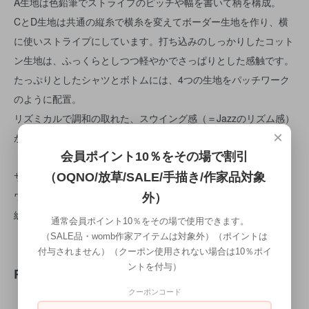
A生地は色鉛筆でストライプのピッチや幅を書いて柄を構成。
CとD生地は共通の縦糸で横糸を変えてボーダー生地を作り、横
に使いストライプにしています。打ち込みのしっかりしたコット
ン生地は、ふっくらとしつつ軽やかでさっぱりとした感触です。
たっぷりとしたシャツとボトムには、4つの生地をパッチワーク
のように配置。
リズミカルで調和の取れた、スウイング感（＝Jazzのリズム感）
×
がある、春の訪れを感じるウキウキした服のグループです。
会員ポイント10％をその場で割引
サイズF
（OQNO/放草/SALE/手描き/作家品対象
ウエスト76cm
外）
総丈83cm
通常会員ポイント10％をその場で使用できます。
（SALE品・womb作家アイテムは対象外）（ポイントは
付与されません）（クーポン使用されない場合は10％ポイ
ントを付与）
REVIEW
クーポンコード