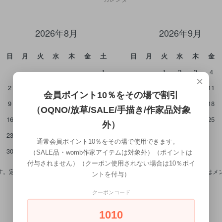
2026年8月
2026年9月
日
月
火
水
木
金
土
日
月
火
水
木
金
1
1
2
3
4
×
2
3
4
5
6
7
8
6
7
8
9
10
11
会員ポイント10％をその場で割引
9
10
11
12
13
14
15
13
14
15
16
17
18
（OQNO/放草/SALE/手描き/作家品対象
16
17
18
19
20
21
22
20
21
22
23
24
25
外）
23
24
25
26
27
28
29
27
28
29
30
通常会員ポイント10％をその場で使用できます。
30
31
（SALE品・womb作家アイテムは対象外）（ポイントは
付与されません）（クーポン使用されない場合は10％ポイ
。定休日のご注文は基本的には木曜日の発送とさせて頂きます。 7/27（月）は
ントを付与）
クーポンコード
1010