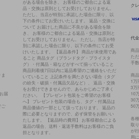
がある場合を除き、 お客様のご都合による返
ク
品・交換は原則としてお受けしておりません。
ただし、当店が特別に承認した場合に限り、以
下の条件にてお受けいたします。 返品・交換に
ついて お届けした商品に不良がある場合を除
き、 お客様のご都合による返品・交換は原則と
代
してお受けしておりません。 ただし、当店が特
別に承認した場合に限り、以下の条件にてお受
商
けいたします。 【返品条件】 商品が未使用であ
た
ること 商品タグ（ブランドタグ・プライスタ
手
グ）・付属品・箱などがすべて揃っていること
商品到着後7日以内に返品希望のご連絡をいただ
りま
商品
いていること 上記条件を満たさない場合（タグ
1万
の紛失・破損・付属品欠品など）、 返品・交換
3万
をお受けできませんので、あらかじめご了承く
お届
10
ださい。 【プレゼント包装をご希望のお客様
、
30
へ】 プレゼント包装の場合も、タグ・付属品は
でご
50
商品価値の一部として扱っております。 返品の
際に必要となりますので、必ず保管をお願いい
各
たします。 【返品時の費用】 お客様都合による
取り
返品の場合、送料・返送手数料はお客様のご負
が
担となります。
用