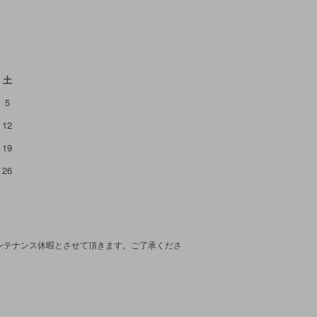
土
5
12
19
26
メンテナンス休暇とさせて頂きます。ご了承くださ