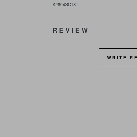
K2604SC131
REVIEW
WRITE R