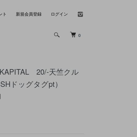
ント
新規会員登録
ログイン
0
APITAL 20/-天竺クル
ISHドッグタグpt）
1