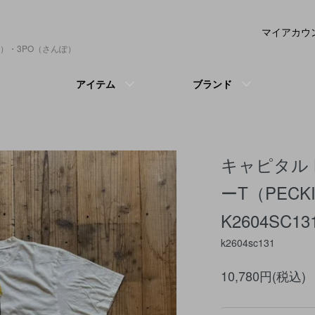
マイアカウ
）・3PO（さんぽ）
アイテム
ブランド
キャピタル K
ーT（PECK
K2604SC13
k2604sc131
10,780円(税込)