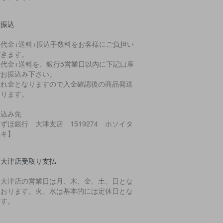
行振込
品代金+送料+振込手数料をお客様にご負担い
だきます。
品代金+送料を、銀行5営業日以内に下記口座
でお振込み下さい。
入れ金となりますので入金確認後の商品発送
なります。
振込み先
ずほ銀行 大津支店 1519274 ホソイタ
ユキ】
津大津店受取り支払
樂大津店の営業日は月、木、金、土、日とな
ております。火、水は基本的には定休日とな
ます。