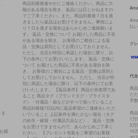
ら、
商品到着後速やかにご連絡ください。商品に欠
Ama
陥がある場合を除き、返品には応じかねますの
でご了承ください。また、商品到着後７日を過
Am
ぎましたら返品はお受けできません。事情によ
払
り７日を過ぎる場合はあらかじめご連絡願いま
す。 返品・交換について お届けした商品に不良
がある場合を除き、 お客様のご都合による返
ク
品・交換は原則としてお受けしておりません。
ただし、当店が特別に承認した場合に限り、以
下の条件にてお受けいたします。 返品・交換に
ついて お届けした商品に不良がある場合を除
き、 お客様のご都合による返品・交換は原則と
代
してお受けしておりません。 ただし、当店が特
別に承認した場合に限り、以下の条件にてお受
商
けいたします。 【返品条件】 商品が未使用であ
た
ること 商品タグ（ブランドタグ・プライスタ
手
グ）・付属品・箱などがすべて揃っていること
商品到着後7日以内に返品希望のご連絡をいただ
りま
商品
いていること 上記条件を満たさない場合（タグ
1万
の紛失・破損・付属品欠品など）、 返品・交換
3万
をお受けできませんので、あらかじめご了承く
お届
10
ださい。 【プレゼント包装をご希望のお客様
、
30