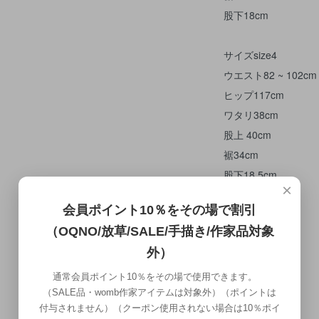
股下18cm
サイズsize4
ウエスト82 ~ 102cm
ヒップ117cm
ワタリ38cm
股上 40cm
裾34cm
股下18.5cm
×
会員ポイント10％をその場で割引
（OQNO/放草/SALE/手描き/作家品対象
外）
通常会員ポイント10％をその場で使用できます。
（SALE品・womb作家アイテムは対象外）（ポイントは
付与されません）（クーポン使用されない場合は10％ポイ