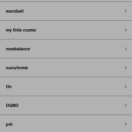
montbell
my little cozmo
newbalance
nunuforme
On
OQNO
prit