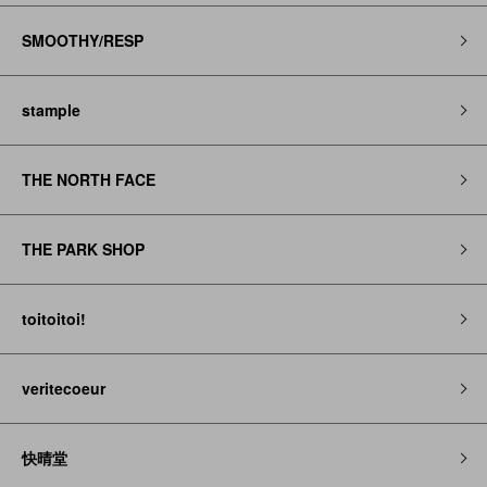
SMOOTHY/RESP
stample
THE NORTH FACE
THE PARK SHOP
toitoitoi!
veritecoeur
快晴堂