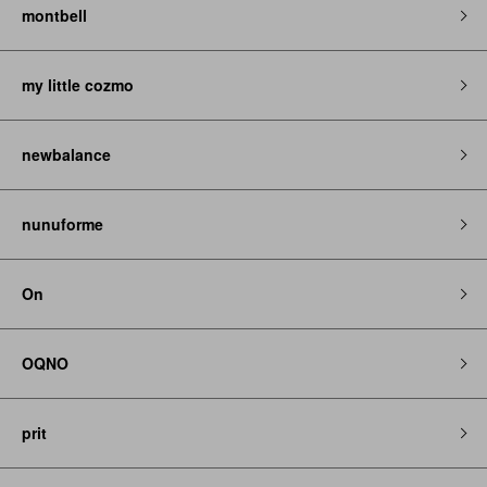
montbell
my little cozmo
newbalance
nunuforme
On
OQNO
prit