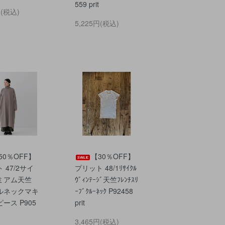
559 prit
円(税込)
5,225円(税込)
50％OFF】
【30％OFF】
 47/2サイ
プリット 48/1ﾘｻｲｸﾙ
ミアム天竺
ｳﾞｨﾝﾃｰｼﾞ天竺ﾌﾚﾝﾁｽﾘ
ルネックマキ
ｰﾌﾞｸﾙｰﾈｯｸ P92458
ース P905
prit
3,465円(税込)