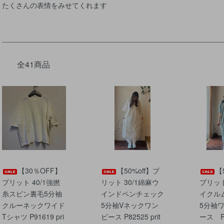
たくさんの表情をみせてくれます
全41商品
【30％OFF】
【50%off】プ
【
プリット 40/1強撚
リット 30/1綿麻ウ
プリット
糸スピン裏毛5分袖
インドペンチェック
イクル
クルーネックワイド
5分袖Vネックワン
5分袖
Tシャツ P91619 pri
ピース P82525 prit
ース P9