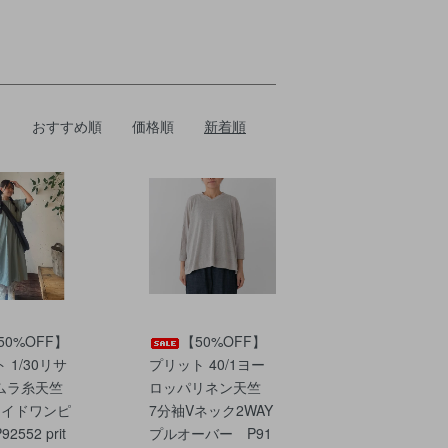
おすすめ順
価格順
新着順
50%OFF】
【50%OFF】
 1/30リサ
プリット 40/1ヨー
ムラ糸天竺
ロッパリネン天竺
ワイドワンピ
7分袖Vネック2WAY
2552 prit
プルオーバー P91