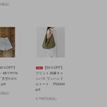
円(税込)
30％OFF】
【50％OFF】
48/1ﾘｻｲｸﾙ
プリット 綿麻キャ
ｼﾞ天竺ｷｭﾛｯﾄ
ンバス ワンハンド
prit
ルトート P02400
prit
円(税込)
3,795円(税込)