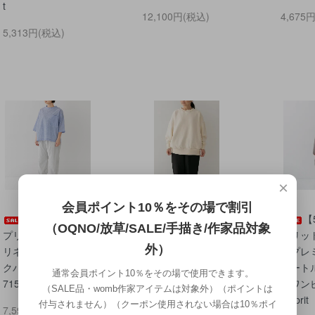
t
12,100円(税込)
4,675
5,313円(税込)
×
会員ポイント10％をその場で割引
【50%OFF】
【50％OFF】
【
（OQNO/放草/SALE/手描き/作家品対象
プリット コットン
プリット 30/7裏毛
プリット
外）
リネンダンプ裾タッ
ナッピング起毛クル
ロプレ
クバギーパンツ p
ーネックプルオーバ
タート
通常会員ポイント10％をその場で使用できます。
71518
ー P90523 prit
シワンピ
（SALE品・womb作家アイテムは対象外）（ポイントは
49 prit
付与されません）（クーポン使用されない場合は10％ポイ
7,590円(税込)
7,590円(税込)