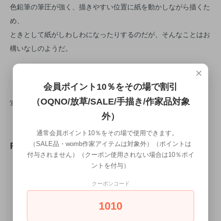
色鉛筆の筆圧が強く、描きやすい位置に紙を動かしながら描くた
め、
ときとして紙がしわしわになったりするのだが、そんなことはお
構いなしのようだ。
×
会員ポイント10％をその場で割引
（OQNO/放草/SALE/手描き/作家品対象
写真は 465× 465サイズ
外）
通常会員ポイント10％をその場で使用できます。
REVIEW
（SALE品・womb作家アイテムは対象外）（ポイントは
付与されません）（クーポン使用されない場合は10％ポイ
ントを付与）
WRITE REVIEW
クーポンコード
1010