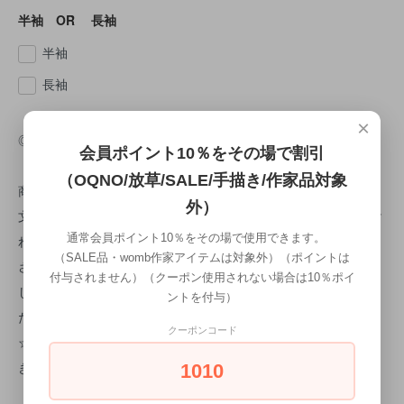
半袖 OR 長袖
半袖
長袖
×
◎納期について
会員ポイント10％をその場で割引
（OQNO/放草/SALE/手描き/作家品対象
商品はご注文頂いた時点でオーダー順に作成に入ります。 ご注
外）
文受付日より約1ヵ月後の仕上がりになります。 検品で問題なけ
通常会員ポイント10％をその場で使用できます。
ればすぐに出荷致します。 商品検品時に不良があった場合は、
（SALE品・womb作家アイテムは対象外）（ポイントは
さらに10日程お時間をいただきます。※手描きのため、納期に関
付与されません）（クーポン使用されない場合は10％ポイ
してのご希望はお伺いすることが難しいため、 予め、ご了承く
ントを付与）
ださいませ。
クーポンコード
☆手描きTシャツは1枚1枚洗いにかけている為 1枚1枚微妙に大
きさが異なるためご了承お願い致します。
1010