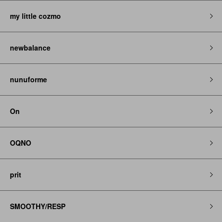
my little cozmo
newbalance
nunuforme
On
OQNO
prit
SMOOTHY/RESP