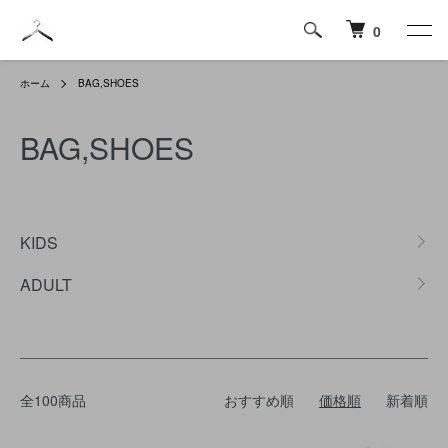
0
ホーム
BAG,SHOES
BAG,SHOES
カテゴリー一覧
KIDS
ADULT
全100商品
おすすめ順
価格順
新着順