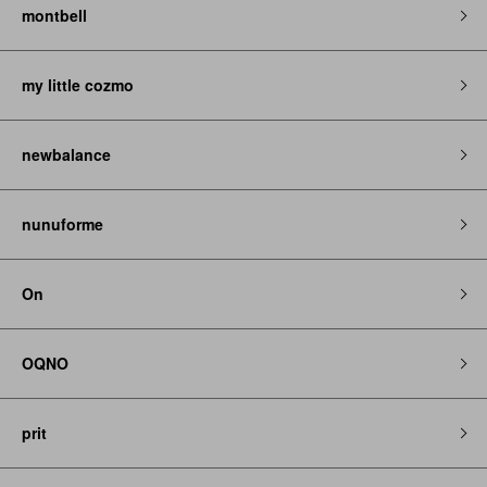
montbell
my little cozmo
newbalance
nunuforme
On
OQNO
prit