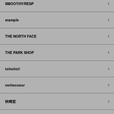
SMOOTHY/RESP
stample
THE NORTH FACE
THE PARK SHOP
toitoitoi!
veritecoeur
快晴堂