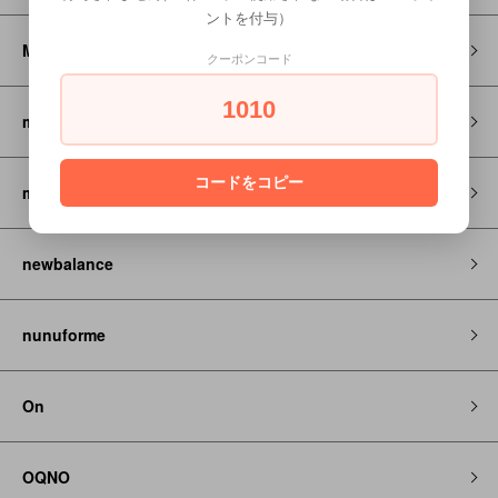
ントを付与）
MOUN TEN.
クーポンコード
1010
montbell
コードをコピー
my little cozmo
newbalance
nunuforme
On
OQNO