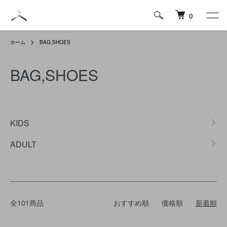
0
ホーム
BAG,SHOES
BAG,SHOES
カテゴリー一覧
KIDS
ADULT
全101商品
おすすめ順
価格順
新着順