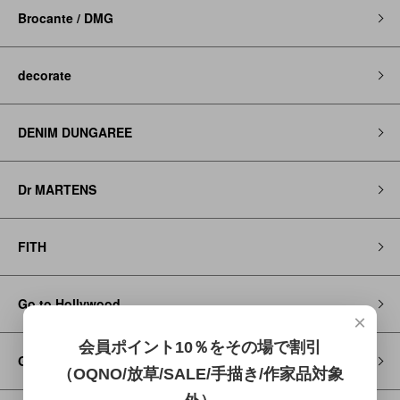
Brocante / DMG
decorate
DENIM DUNGAREE
Dr MARTENS
FITH
Go to Hollywood
×
会員ポイント10％をその場で割引
GRAMICCI
（OQNO/放草/SALE/手描き/作家品対象