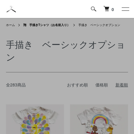
0
ホーム
翔 手描きTシャツ（お名前入り）
手描き ベーシックオプション
手描き ベーシックオプショ
ン
全283商品
おすすめ順
価格順
新着順