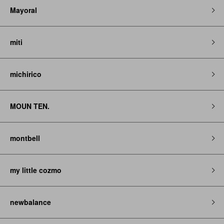
Mayoral
miti
michirico
MOUN TEN.
montbell
my little cozmo
newbalance