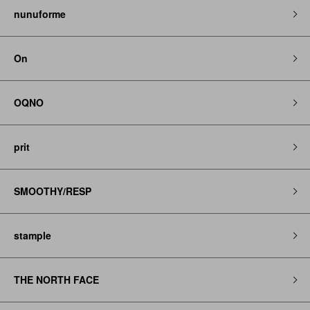
nunuforme
On
OQNO
prit
SMOOTHY/RESP
stample
THE NORTH FACE