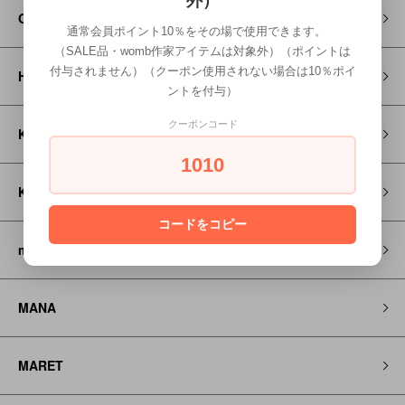
外）
GROOVY COLORS
通常会員ポイント10％をその場で使用できます。
（SALE品・womb作家アイテムは対象外）（ポイントは
付与されません）（クーポン使用されない場合は10％ポイ
HOSO
ントを付与）
クーポンコード
KAPITAL
1010
KEEN
コードをコピー
maarook
MANA
MARET