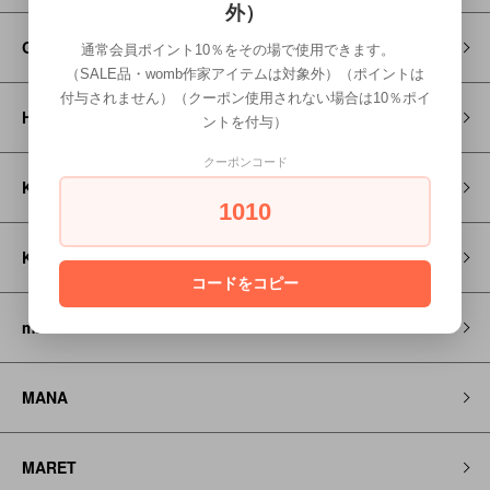
外）
GROOVY COLORS
通常会員ポイント10％をその場で使用できます。
（SALE品・womb作家アイテムは対象外）（ポイントは
付与されません）（クーポン使用されない場合は10％ポイ
HOSO
ントを付与）
クーポンコード
KAPITAL
1010
KEEN
コードをコピー
maarook
MANA
MARET