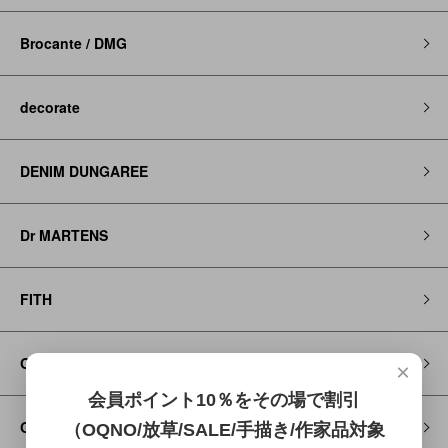
Brocante / DMG
decorate
DENIM DUNGAREE
Dr MARTENS
FITH
Go to Hollywood
×
会員ポイント10％をその場で割引
GRAMICCI
（OQNO/放草/SALE/手描き/作家品対象