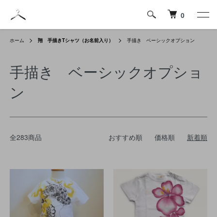
0
ホーム
翔 手描きTシャツ（お名前入り）
手描き ベーシックオプション
手描き ベーシックオプショ
ン
全283商品
おすすめ順
価格順
新着順