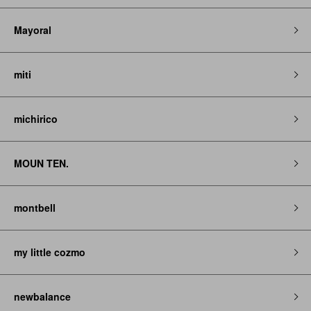
Mayoral
miti
michirico
MOUN TEN.
montbell
my little cozmo
newbalance