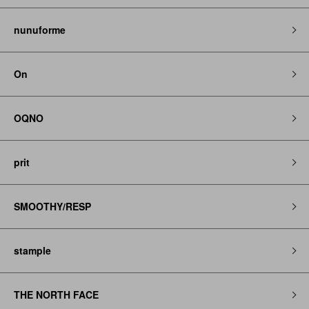
nunuforme
On
OQNO
prit
SMOOTHY/RESP
stample
THE NORTH FACE